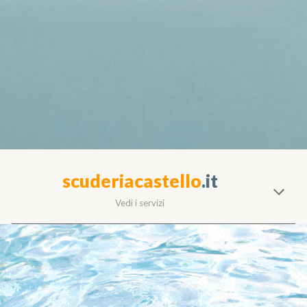
scuderiacastello
.it
Vedi i servizi