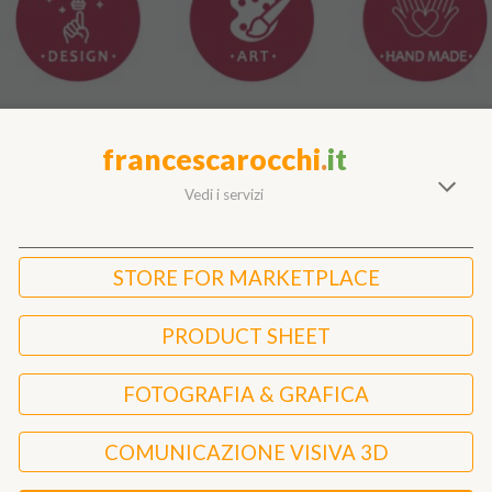
francescarocchi
.
it
Vedi i servizi
STORE FOR MARKETPLACE
PRODUCT SHEET
FOTOGRAFIA & GRAFICA
COMUNICAZIONE VISIVA 3D