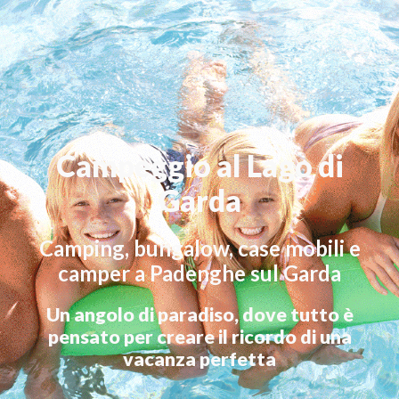
Campeggio al Lago di
Garda
Camping, bungalow, case mobili e
camper a Padenghe sul Garda
Un angolo di paradiso, dove tutto
è
pensato per creare il ricord
o
di una
vacanza perfetta