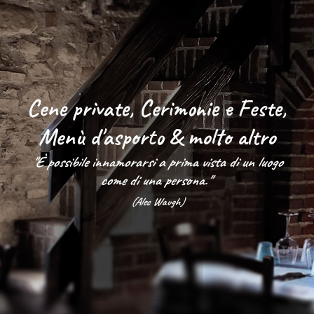
Cene private, Cerimonie e Feste,
Menù d'asporto & molto altro
"È possibile innamorarsi a prima vista di un luogo
come di una persona."
(Alec Waugh)