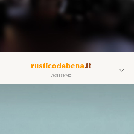
rusticodabena
.it
Vedi i servizi