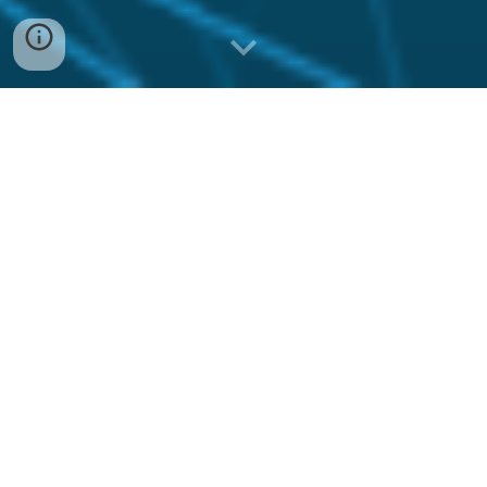
I nostri
servizi
Restituzione grafica 3D
:
un
sistema
indicato per
chi
vuole offrire
al cliente maggiori dettagli del prodotto
attraverso schede tecniche o immagini
fotorealistiche
.
La qualità è garantita dall'utilizzo di sistemi di calcolo che
consentono di
replicare
l'esatta resa di luci e materiali
.
Possiamo, in base alle vostre richieste
,
mutare colori,
materiali e
inseriment
i
ambiental
i
,
fino al
raggiungimento della
soluzione desiderata.